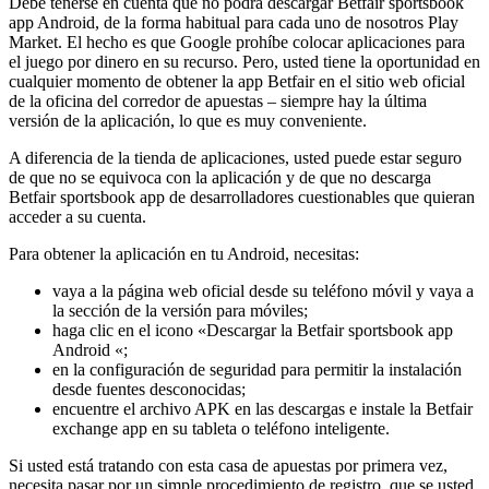
Debe tenerse en cuenta que no podrá descargar Betfair sportsbook
app Android, de la forma habitual para cada uno de nosotros Play
Market. El hecho es que Google prohíbe colocar aplicaciones para
el juego por dinero en su recurso. Pero, usted tiene la oportunidad en
cualquier momento de obtener la app Betfair en el sitio web oficial
de la oficina del corredor de apuestas – siempre hay la última
versión de la aplicación, lo que es muy conveniente.
A diferencia de la tienda de aplicaciones, usted puede estar seguro
de que no se equivoca con la aplicación y de que no descarga
Betfair sportsbook app de desarrolladores cuestionables que quieran
acceder a su cuenta.
Para obtener la aplicación en tu Android, necesitas:
vaya a la página web oficial desde su teléfono móvil y vaya a
la sección de la versión para móviles;
haga clic en el icono «Descargar la Betfair sportsbook app
Android «;
en la configuración de seguridad para permitir la instalación
desde fuentes desconocidas;
encuentre el archivo APK en las descargas e instale la Betfair
exchange app en su tableta o teléfono inteligente.
Si usted está tratando con esta casa de apuestas por primera vez,
necesita pasar por un simple procedimiento de registro, que se usted