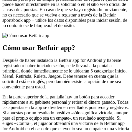
puede hacer directamente en la solicitud o en el sitio web oficial de
la casa de apuestas. En caso de que se haya registrado previamente,
no es necesario que se vuelva a registrar a través de la Betfair
sportsbook app – utilice los datos disponibles para iniciar sesión, de
lo contrario se le bloqueará el depósito.
Cómo usar Betfair app?
Después de haber instalado la Betfair app for Android y haberse
registrado o haber iniciado sesión, se le llevará a la pantalla
principal, donde inmediatamente se le ubicarán 5 categorías: Inicio,
Menú, Retirada, Ruleta, Juegos. Debe tenerse en cuenta que la
solicitud está en inglés, pero también existe la opción de que sea
conveniente para usted.
En la parte superior de la pantalla hay un botón para acceder
rápidamente a su gabinete personal y retirar el dinero ganado. Todas
las apuestas en la app se dividen en resultados positivos y negativos.
Si apuestas por un resultado positivo -sólo significa victoria, aunque
para el propio equipo sea un empate-, un resultado aceptable. Si
eliges «Contra», el jugador obtendrá una victoria de la Betfair app
for Android en el caso de que el evento sea un empate o una victoria