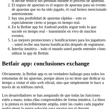
si decide reducir sus pérdidas durante el proceso de apuestas.
El seguro de apuestas es el seguro de apuestas para un evento
de apuestas que no ha sido jugado, el cual hemos mencionado
anteriormente.
hay una posibilidad de apuestas rápidas – esto es
especialmente cierto si juegas en tiempo real.
En la Betfair app for Android podrás seguir todo lo que
sucede en tiempo real – transmisión en vivo de muchos
eventos.
Las mejores promociones y bonificaciones para los jugadores
– usted recibe una buena bonificación después de registrarse.
Interfaz intuitiva – todo el mundo usted puede entender cómo
utilizar la app de Betfair.
Betfair app: conclusiones exchange
Obviamente, la Betfair app es un verdadero hallazgo para todos los
entusiastas de las apuestas, porque ahora ya no tiene que dedicar su
tiempo a visitar el sitio web oficial, sino que simplemente lo hace a
través de su teléfono móvil.
Los desarrolladores se han asegurado de que todas las funciones
estén a mano, todas ellas comprensibles de forma intuitiva. La línea
y la pintura es increíblemente amplia, entre las cuales cada jugador
podrá elegir la mejor solución para apostar por el deporte.