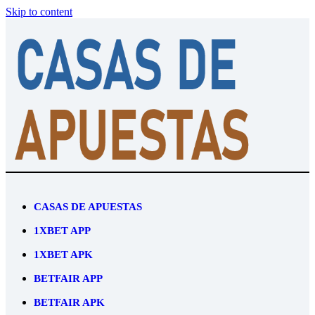
Skip to content
CASAS DE APUESTAS
1XBET APP
1XBET APK
BETFAIR APP
BETFAIR APK