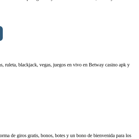
, ruleta, blackjack, vegas, juegos en vivo en Betway casino apk y
orma de giros gratis, bonos, botes y un bono de bienvenida para los