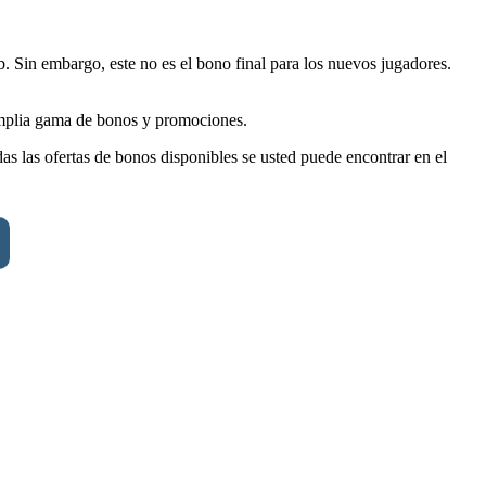
. Sin embargo, este no es el bono final para los nuevos jugadores.
amplia gama de bonos y promociones.
as las ofertas de bonos disponibles se usted puede encontrar en el