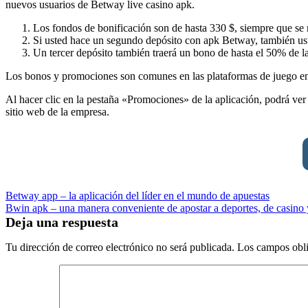
nuevos usuarios de Betway live casino apk.
Los fondos de bonificación son de hasta 330 $, siempre que se r
Si usted hace un segundo depósito con apk Betway, también uste
Un tercer depósito también traerá un bono de hasta el 50% de l
Los bonos y promociones son comunes en las plataformas de juego e
Al hacer clic en la pestaña «Promociones» de la aplicación, podrá ver 
sitio web de la empresa.
Betway app – la aplicación del líder en el mundo de apuestas
Bwin apk – una manera conveniente de apostar a deportes, de casino
Deja una respuesta
Tu dirección de correo electrónico no será publicada.
Los campos obli