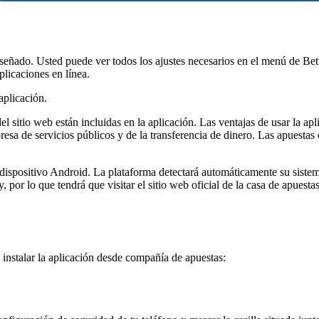
iseñado. Usted puede ver todos los ajustes necesarios en el menú de B
plicaciones en línea.
aplicación.
del sitio web están incluidas en la aplicación. Las ventajas de usar la 
sa de servicios públicos y de la transferencia de dinero. Las apuestas 
su dispositivo Android. La plataforma detectará automáticamente su sist
 por lo que tendrá que visitar el sitio web oficial de la casa de apuestas
instalar la aplicación desde compañía de apuestas: